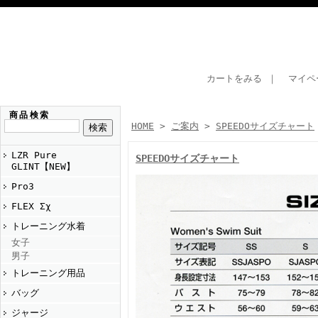
カートをみる
｜
マイペ
商品検索
HOME
>
ご案内
>
SPEEDOサイズチャート
LZR Pure
SPEEDOサイズチャート
GLINT【NEW】
Pro3
FLEX Σχ
トレーニング水着
女子
男子
トレーニング用品
バッグ
ジャージ